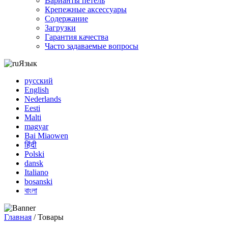
Варианты петель
Крепежные аксессуары
Содержание
Загрузки
Гарантия качества
Часто задаваемые вопросы
Язык
русский
English
Nederlands
Eesti
Malti
magyar
Bai Miaowen
हिंदी
Polski
dansk
Italiano
bosanski
বাংলা
Главная
/ Товары