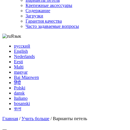
Варианты петель
Крепежные аксессуары
Содержание
Загрузки
Гарантия качества
Часто задаваемые вопросы
Язык
русский
English
Nederlands
Eesti
Malti
magyar
Bai Miaowen
हिंदी
Polski
dansk
Italiano
bosanski
বাংলা
Главная
/
Учить больше
/ Варианты петель